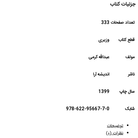
جزئیات کتاب
تعداد صفحات
333
قطع کتاب
وزیری
مولف
عبدالله کرمی
ناشر
اندیشه آرا
سال چاپ
1399
شابک
978-622-95667-7-0
توضیحات
نظرات (0)