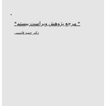
* مرجع پژوهش ویراست بيستم*
دکتر حمید قاسمی