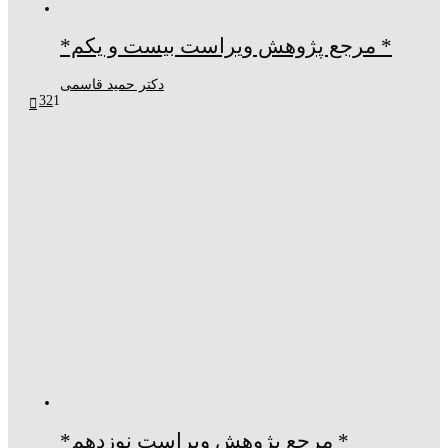
* مرجع پژوهش ویراست بیست و یکم*
دکتر حمید قاسمی
3
2
1
* مرجع پژوهش ویراست نوزدهم*