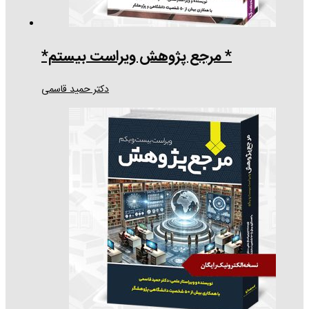
* مرجع پژوهش ویراست بيستم*
دکتر حمید قاسمی