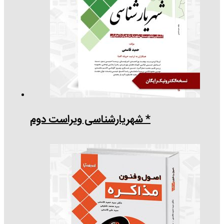
* شهریارشناسی ویراست دوم