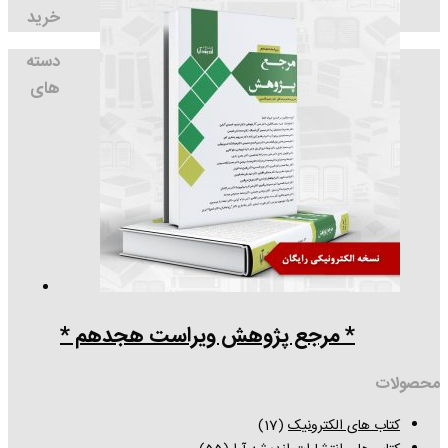
خرید
دسته
های
* مرجع پژوهش ویراست هجدهم *
محصولات
کتاب های الکترونیک
(17)