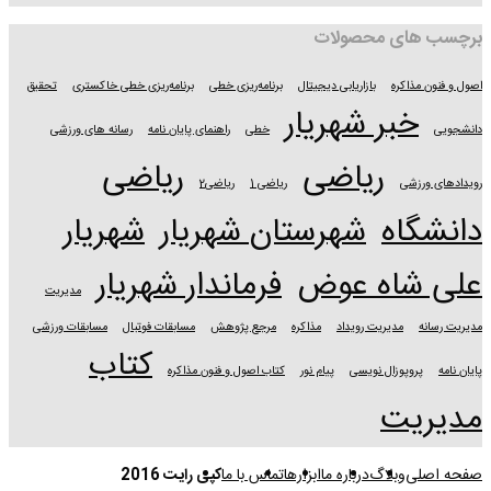
برچسب های محصولات
اصول و فنون مذاکره
بازاریابی دیجیتال
برنامه‌ریزی خطی
برنامه‌ریزی خطی خاکستری
تحقیق
خبر شهریار
دانشجویی
خطی
راهنمای پایان نامه
رسانه های ورزشی
ریاضی
ریاضی
رویدادهای ورزشی
ریاضی 1
ریاضی2
دانشگاه
شهرستان شهریار
شهریار
علی شاه عوض
فرماندار شهریار
مدیریت
مدیریت رسانه
مدیریت رویداد
مذاکره
مرجع پژوهش
مسابقات فوتبال
مسابقات ورزشی
کتاب
پایان نامه
پروپوزال نویسی
پیام نور
کتاب اصول و فنون مذاکره
مدیریت
صفحه اصلی
وبلاگ
درباره ما
ابزارها
تماس با ما
کپی رایت 2016