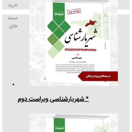
خرید
دسته
های
* شهریارشناسی ویراست دوم