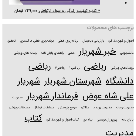
* کتاب کیفیت زندگی و سواد ارتباطی
۲۴۹,۰۰۰
تومان
برچسب های محصولات
اصول و فنون مذاکره
بازاریابی دیجیتال
برنامه‌ریزی خطی
برنامه‌ریزی خطی خاکستری
تحقیق
خبر شهریار
دانشجویی
خطی
راهنمای پایان نامه
رسانه های ورزشی
ریاضی
ریاضی
رویدادهای ورزشی
ریاضی 1
ریاضی2
دانشگاه
شهرستان شهریار
شهریار
علی شاه عوض
فرماندار شهریار
مدیریت
مدیریت رسانه
مدیریت رویداد
مذاکره
مرجع پژوهش
مسابقات فوتبال
مسابقات ورزشی
کتاب
پایان نامه
پروپوزال نویسی
پیام نور
کتاب اصول و فنون مذاکره
مدیریت