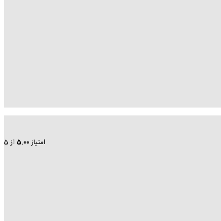
امتیاز
5.00
از 5