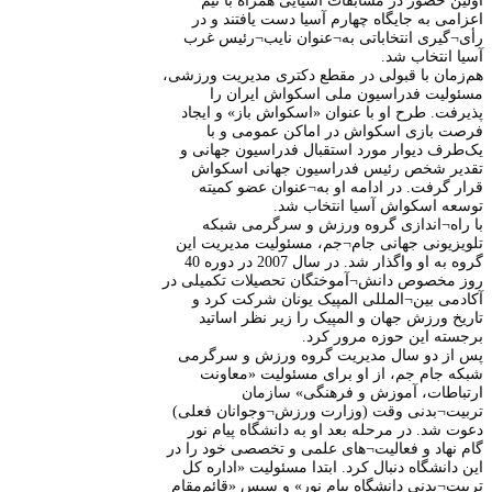
اولین حضور در مسابقات آسیایی همراه با تیم
اعزامی به جایگاه چهارم آسیا دست یافتند و در
رأی¬گیری انتخاباتی به¬عنوان نایب¬رئیس غرب
آسیا انتخاب شد.
هم‌زمان با قبولی در مقطع دکتری مدیریت ورزشی،
مسئولیت فدراسیون ملی اسکواش ایران را
پذیرفت. طرح او با عنوان «اسکواش باز» و ایجاد
فرصت بازی اسکواش در اماکن عمومی و با
یک‌طرف دیوار مورد استقبال فدراسیون جهانی و
تقدیر شخص رئیس فدراسیون جهانی اسکواش
قرار گرفت. در ادامه او به¬عنوان عضو کمیته
توسعه اسکواش آسیا انتخاب شد.
با راه¬اندازی گروه ورزش و سرگرمی شبکه
تلویزیونی جهانی جام¬جم، مسئولیت مدیریت این
گروه به او واگذار شد. در سال 2007 در دوره 40
روز مخصوص دانش¬آموختگان تحصیلات تکمیلی در
آکادمی بین¬المللی المپیک یونان شرکت کرد و
تاریخ ورزش جهان و المپیک را زیر نظر اساتید
برجسته این حوزه مرور کرد.
پس از دو سال مدیریت گروه ورزش و سرگرمی
شبکه جام جم، از او برای مسئولیت «معاونت
ارتباطات، آموزش و فرهنگی» سازمان
تربیت¬بدنی وقت (وزارت ورزش¬وجوانان فعلی)
دعوت شد. در مرحله بعد او به دانشگاه پیام نور
گام نهاد و فعالیت¬های علمی و تخصصی خود را در
این دانشگاه دنبال کرد. ابتدا مسئولیت «اداره کل
تربیت¬بدنی دانشگاه پیام نور» و سپس «قائم‌مقام