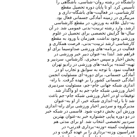
دانشگاه در رشته روان¬شناسی، باشگاهی را
تأسیس کرد. او تا پایان دوره تحصیل مقطع
کارشناسی، در فعالیت¬های باشگاه¬داری و
مربیگری در زمینه آمادگی جسمانی فعال بود.
به¬دلیل علاقه به ورزش، در مقطع کارشناسی
ارشد، وارد رشته تربیت¬بدنی عمومی شد. در آن
سال¬ها گرایش تخصصی برای تحصیل در علوم
ورزشی وجود نداشت. هم‌زمان با ورود به مقطع
کارشناسی ارشد تربیت¬بدنی، فرصت همکاری و
فعالیت در برنامه¬های ورزشی صداوسیما برای او
فراهم شد. ابتدا به¬عنوان دبیر خبر ورزشی در
پخش اخبار و سپس «مجری، کارشناس، سردبیر و
تهیه¬کننده» برنامه¬های ورزشی در رادیو تهران
فعالیت نمود. با توجه به سوابق و تجارب او در
آمادگی جسمانی، برای دوره¬ای مسئولیت انجمن
آمادگی جسمانی کشور را بر عهده گرفت. با راه-
اندازی شبکه جهانی جام¬جم، مسئولیت سردبیری
اخبار ورزشی شبکه جام¬جم به او واگذار شد.
توفیقات او در اخبار ورزشی شبکه جام¬جم باعث
شد تا با راه¬اندازی شبکه خبر، از او به¬عنوان
مدیرگروه و سردبیر اخبار ورزشی برای راه¬اندازی
ورزش این بخش دعوت شود. قاسمی در شبکه خبر
در دو دوره پیاپی جشنواره خبر به-عنوان بهترین
سردبیر تخصصی انتخاب شد. او برای مدتی هم
مسئولیت کمیته «وزنه¬برداری قدرتی» در
فدراسیون وزنه¬برداری را بر عهده گرفت و در