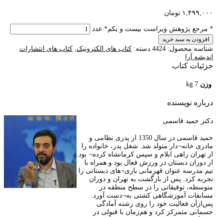
۱,۴۹۹,۰۰۰
تومان
* مرجع پژوهش ویراست بیست و یکم* عدد
افزودن به سبد خرید
شناسه محصول:
4424
دسته:
کتاب های الکترونیک
,
کتاب های انتشارات
اندیشه آرا
جزئیات کتاب
7 kg
وزن
درباره نویسنده
دکتر حمید قاسمی
حمید قاسمی در سال 1350 از پدری نظامی و
مادری خانه¬دار متولد شد. شغل پدر، خانواده را
از تهران راهی ایلام و سپس کرمانشاه کرده¬ بود.
از دوران دبستان در ورزش فعال بود و همراه با
تیم مدرسه عنوان قهرمانی بازی¬های دبستانی را
تجربه کرد. پس از بازگشت به تهران و دوران
متوسطه، توفیقاتی را در سطح منطقه در
مسابقات آموزشگاهی کشتی به¬دست آورد.
پس‌ازآن فعالیت خود را روی رشته آمادگی
جسمانی متمرکز کرد و هم‌زمان با قبولی در