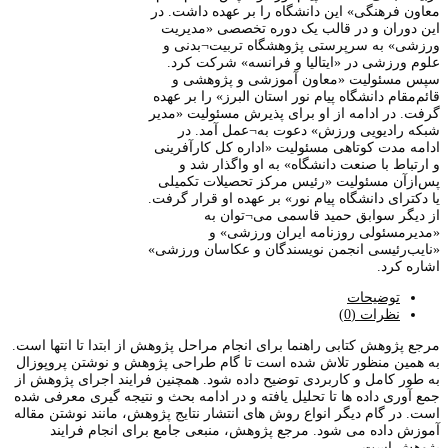
معاون فرهنگی» این دانشگاه را بر عهده داشت. در
این دوران و در قالب یک دوره تخصصی «مدیریت
ورزشی» به سرپرستی پژوهشگاه تربیت¬بدنی و
علوم ورزشی در «ایتالیا و فرانسه» شرکت کرد.
سپس مسئولیت «معاون آموزشی و پژوهشی و
قائم‌مقام دانشگاه پیام نور استان البرز» را بر عهده
گرفت. در ادامه از او برای پذیرش مسئولیت «مدیر
شبکه رادیویی ورزش» دعوت به¬عمل آمد. در
ادامه مدت کوتاهی مسئولیت «اداره کل کارآفرینی
و ارتباط با صنعت دانشگاه» به او واگذار شد و
پس‌ازآن مسئولیت «رئیس مرکز تحصیلات تکمیلی
یا دکترای دانشگاه پیام نور» بر عهده او قرار گرفت.
از دیگر سوابق حمید قاسمی می¬توان به
«مدیرمسئولی روزنامه ایران ورزشی» و
«نایب‌رئیسی انجمن نویسندگان و عکاسان ورزشی»
اشاره کرد.
توضیحات
نظرات (0)
مرجع پژوهش کتابی راهنما برای انجام مراحل پژوهش از ابتدا تا انتها است.
به همین منظور تلاش شده است تا گام طراحی پژوهش و نوشتن پروپوزال
به طور کامل و کاربردی توضیح داده شود. همچنین فرایند اجرای پژوهش از
جمع آوری داده ها تا تحلیل یافته و در ادامه بحث و نتیجه گیری معرفی شده
است. در گام دیگر انواع روش های انتشار نتایج پژوهش، مانند نوشتن مقاله
آموزش داده می شود. مرجع پژوهش، منبعی جامع برای انجام فرایند
پژوهش است.