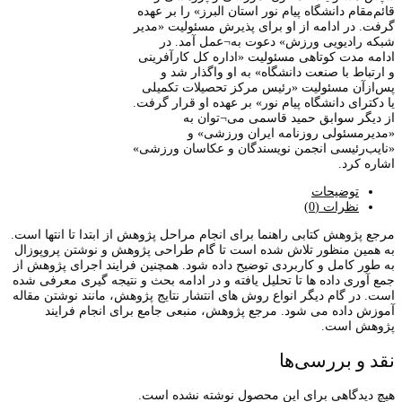
قائم‌مقام دانشگاه پیام نور استان البرز» را بر عهده
گرفت. در ادامه از او برای پذیرش مسئولیت «مدیر
شبکه رادیویی ورزش» دعوت به¬عمل آمد. در
ادامه مدت کوتاهی مسئولیت «اداره کل کارآفرینی
و ارتباط با صنعت دانشگاه» به او واگذار شد و
پس‌ازآن مسئولیت «رئیس مرکز تحصیلات تکمیلی
یا دکترای دانشگاه پیام نور» بر عهده او قرار گرفت.
از دیگر سوابق حمید قاسمی می¬توان به
«مدیرمسئولی روزنامه ایران ورزشی» و
«نایب‌رئیسی انجمن نویسندگان و عکاسان ورزشی»
اشاره کرد.
توضیحات
نظرات (0)
مرجع پژوهش کتابی راهنما برای انجام مراحل پژوهش از ابتدا تا انتها است.
به همین منظور تلاش شده است تا گام طراحی پژوهش و نوشتن پروپوزال
به طور کامل و کاربردی توضیح داده شود. همچنین فرایند اجرای پژوهش از
جمع آوری داده ها تا تحلیل یافته و در ادامه بحث و نتیجه گیری معرفی شده
است. در گام دیگر انواع روش های انتشار نتایج پژوهش، مانند نوشتن مقاله
آموزش داده می شود. مرجع پژوهش، منبعی جامع برای انجام فرایند
پژوهش است.
نقد و بررسی‌ها
هیچ دیدگاهی برای این محصول نوشته نشده است.