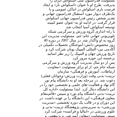
مسئولیت فدراسیون ملی اسکواش ایران را
پذیرفت. طرح او با عنوان «اسکواش باز» و ایجاد
فرصت بازی اسکواش در اماکن عمومی و با
یک‌طرف دیوار مورد استقبال فدراسیون جهانی و
تقدیر شخص رئیس فدراسیون جهانی اسکواش
قرار گرفت. در ادامه او به¬عنوان عضو کمیته
توسعه اسکواش آسیا انتخاب شد.
با راه¬اندازی گروه ورزش و سرگرمی شبکه
تلویزیونی جهانی جام¬جم، مسئولیت مدیریت این
گروه به او واگذار شد. در سال 2007 در دوره 40
روز مخصوص دانش¬آموختگان تحصیلات تکمیلی در
آکادمی بین¬المللی المپیک یونان شرکت کرد و
تاریخ ورزش جهان و المپیک را زیر نظر اساتید
برجسته این حوزه مرور کرد.
پس از دو سال مدیریت گروه ورزش و سرگرمی
شبکه جام جم، از او برای مسئولیت «معاونت
ارتباطات، آموزش و فرهنگی» سازمان
تربیت¬بدنی وقت (وزارت ورزش¬وجوانان فعلی)
دعوت شد. در مرحله بعد او به دانشگاه پیام نور
گام نهاد و فعالیت¬های علمی و تخصصی خود را در
این دانشگاه دنبال کرد. ابتدا مسئولیت «اداره کل
تربیت¬بدنی دانشگاه پیام نور» و سپس «قائم‌مقام
معاون فرهنگی» این دانشگاه را بر عهده داشت. در
این دوران و در قالب یک دوره تخصصی «مدیریت
ورزشی» به سرپرستی پژوهشگاه تربیت¬بدنی و
علوم ورزشی در «ایتالیا و فرانسه» شرکت کرد.
سپس مسئولیت «معاون آموزشی و پژوهشی و