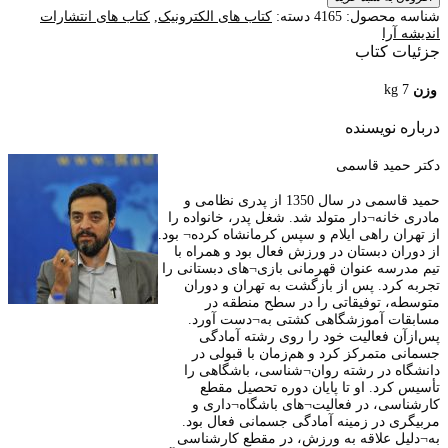
شناسه محصول:
4165
دسته:
کتاب های الکترونیک
,
کتاب های انتشارات
اندیشه آرا
جزئیات کتاب
7 kg
وزن
درباره نویسنده
دکتر حمید قاسمی
حمید قاسمی در سال 1350 از پدری نظامی و
مادری خانه¬دار متولد شد. شغل پدر، خانواده را
از تهران راهی ایلام و سپس کرمانشاه کرده¬ بود.
از دوران دبستان در ورزش فعال بود و همراه با
تیم مدرسه عنوان قهرمانی بازی¬های دبستانی را
تجربه کرد. پس از بازگشت به تهران و دوران
متوسطه، توفیقاتی را در سطح منطقه در
مسابقات آموزشگاهی کشتی به¬دست آورد.
پس‌ازآن فعالیت خود را روی رشته آمادگی
جسمانی متمرکز کرد و هم‌زمان با قبولی در
دانشگاه در رشته روان¬شناسی، باشگاهی را
تأسیس کرد. او تا پایان دوره تحصیل مقطع
کارشناسی، در فعالیت¬های باشگاه¬داری و
مربیگری در زمینه آمادگی جسمانی فعال بود.
به¬دلیل علاقه به ورزش، در مقطع کارشناسی