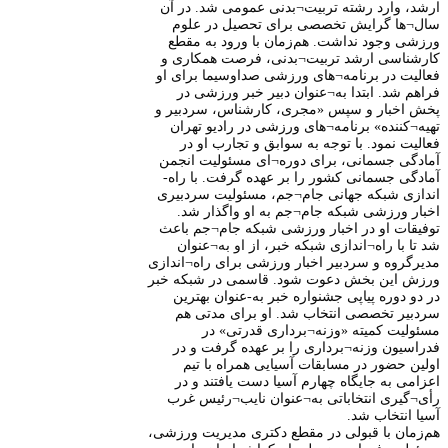
ارشد، وارد رشته تربیت¬بدنی عمومی شد. در آن
سال¬ها گرایش تخصصی برای تحصیل در علوم
ورزشی وجود نداشت. هم‌زمان با ورود به مقطع
کارشناسی ارشد تربیت¬بدنی، فرصت همکاری و
فعالیت در برنامه¬های ورزشی صداوسیما برای او
فراهم شد. ابتدا به¬عنوان دبیر خبر ورزشی در
پخش اخبار و سپس «مجری، کارشناس، سردبیر و
تهیه¬کننده» برنامه¬های ورزشی در رادیو تهران
فعالیت نمود. با توجه به سوابق و تجارب او در
آمادگی جسمانی، برای دوره¬ای مسئولیت انجمن
آمادگی جسمانی کشور را بر عهده گرفت. با راه-
اندازی شبکه جهانی جام¬جم، مسئولیت سردبیری
اخبار ورزشی شبکه جام¬جم به او واگذار شد.
توفیقات او در اخبار ورزشی شبکه جام¬جم باعث
شد تا با راه¬اندازی شبکه خبر، از او به¬عنوان
مدیرگروه و سردبیر اخبار ورزشی برای راه¬اندازی
ورزش این بخش دعوت شود. قاسمی در شبکه خبر
در دو دوره پیاپی جشنواره خبر به-عنوان بهترین
سردبیر تخصصی انتخاب شد. او برای مدتی هم
مسئولیت کمیته «وزنه¬برداری قدرتی» در
فدراسیون وزنه¬برداری را بر عهده گرفت و در
اولین حضور در مسابقات آسیایی همراه با تیم
اعزامی به جایگاه چهارم آسیا دست یافتند و در
رأی¬گیری انتخاباتی به¬عنوان نایب¬رئیس غرب
آسیا انتخاب شد.
هم‌زمان با قبولی در مقطع دکتری مدیریت ورزشی،