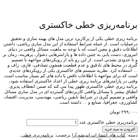
برنامه‌ریزی خطی خاکستری
برنامه ریزی خطی یکی از پرکاربرد ترین مدل های بهینه سازی و تحقیق
درعملیات است. از جمله شرایط استفاده از این مدل سازی ریاضی، داشتن
اطلاعات دقیق و معین است که با توجه به ماهیت مسائل واقعی در دنیای
امروزی، دست یابی به چنین داده ها و پارامترهایی دشوار، پرهزینه، زمان بر
و تا حدودی نشدنی است. از این رو باید از رویکردهای مواجهه با تصمیم
گیری در محیط های نادقیق و عدم قطعیت همچون تصادفی، فازی، راف و
… استفاده کرد. نظریه سیستم های خاکستری یکی از رویکردهای جدیدی
است که برای مواجهه با اطلاعات ناقص یا داده های کم بسیار مناسب است.
وقتی در پارامترهای برنامه ریزی خطی از اعداد خاکستری استفاده شود،
برنامه ریزی خطی خاکستری ظهور پیدا می کند که ضمن انعطاف پذیری
انطباق بیشتر با مسائل واقعی کاربردهای گسترده ای در مدل سازی مسائل
واقعی و تصمیم گیری در شرایط نایقین ریاضی، مهندسی، مدیریت، اقتصاد،
کشاورزی، جغرافیا، صنایع و … داشته است.
۲۹۹,۰۰۰
تومان
برنامه‌ریزی خطی خاکستری عدد
افزودن به سبد خرید
دسته:
کتاب های انتشارات اندیشه آرا
برچسب:
برنامه‌ریزی خطی
,