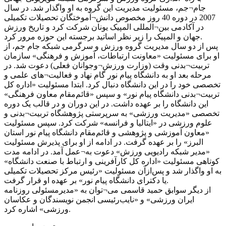
جام¬جم، مسئولیت مدیریت این گروه به او واگذار شد. در سال
2007 در دوره 40 روز مخصوص دانش¬آموختگان تحصیلات تکمیلی
در آکادمی بین¬المللی المپیک یونان شرکت کرد و تاریخ ورزش
جهان و المپیک را زیر نظر اساتید برجسته این حوزه مرور کرد.
پس از دو سال مدیریت گروه ورزش و سرگرمی شبکه جام جم، از
او برای مسئولیت «معاونت ارتباطات، آموزش و فرهنگی» سازمان
تربیت¬بدنی وقت (وزارت ورزش¬وجوانان فعلی) دعوت شد. در
مرحله بعد او به دانشگاه پیام نور گام نهاد و فعالیت¬های علمی و
تخصصی خود را در این دانشگاه دنبال کرد. ابتدا مسئولیت «اداره کل
تربیت¬بدنی دانشگاه پیام نور» و سپس «قائم‌مقام معاون فرهنگی»
این دانشگاه را بر عهده داشت. در این دوران و در قالب یک دوره
تخصصی «مدیریت ورزشی» به سرپرستی پژوهشگاه تربیت¬بدنی و
علوم ورزشی در «ایتالیا و فرانسه» شرکت کرد. سپس مسئولیت
«معاون آموزشی و پژوهشی و قائم‌مقام دانشگاه پیام نور استان
البرز» را بر عهده گرفت. در ادامه از او برای پذیرش مسئولیت
«مدیر شبکه رادیویی ورزش» دعوت به¬عمل آمد. در ادامه مدت
کوتاهی مسئولیت «اداره کل کارآفرینی و ارتباط با صنعت دانشگاه»
به او واگذار شد و پس‌ازآن مسئولیت «رئیس مرکز تحصیلات تکمیلی
یا دکترای دانشگاه پیام نور» بر عهده او قرار گرفت.
از دیگر سوابق حمید قاسمی می¬توان به «مدیرمسئولی روزنامه
ایران ورزشی» و «نایب‌رئیسی انجمن نویسندگان و عکاسان
ورزشی» اشاره کرد.