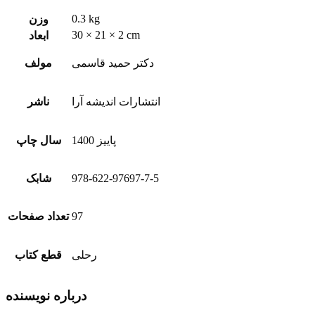
0.3 kg
وزن
30 × 21 × 2 cm
ابعاد
دکتر حمید قاسمی
مولف
انتشارات اندیشه آرا
ناشر
پاییز 1400
سال چاپ
978-622-97697-7-5
شابک
97
تعداد صفحات
رحلی
قطع کتاب
درباره نویسنده