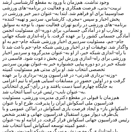
وجود نداشت. هم‌زمان با ورود به مقطع کارشناسی ارشد
تربیت¬بدنی، فرصت همکاری و فعالیت در برنامه¬های ورزشی
صداوسیما برای او فراهم شد. ابتدا به¬عنوان دبیر خبر ورزشی در
پخش اخبار و سپس «مجری، کارشناس، سردبیر و تهیه¬کننده»
برنامه¬های ورزشی در رادیو تهران فعالیت نمود. با توجه به سوابق
و تجارب او در آمادگی جسمانی، برای دوره¬ای مسئولیت انجمن
آمادگی جسمانی کشور را بر عهده گرفت. با راه-اندازی شبکه جهانی
جام¬جم، مسئولیت سردبیری اخبار ورزشی شبکه جام¬جم به او
واگذار شد. توفیقات او در اخبار ورزشی شبکه جام¬جم باعث شد تا
با راه¬اندازی شبکه خبر، از او به¬عنوان مدیرگروه و سردبیر اخبار
ورزشی برای راه¬اندازی ورزش این بخش دعوت شود. قاسمی در
شبکه خبر در دو دوره پیاپی جشنواره خبر به-عنوان بهترین سردبیر
تخصصی انتخاب شد. او برای مدتی هم مسئولیت کمیته
«وزنه¬برداری قدرتی» در فدراسیون وزنه¬برداری را بر عهده
گرفت و در اولین حضور در مسابقات آسیایی همراه با تیم اعزامی
به جایگاه چهارم آسیا دست یافتند و در رأی¬گیری انتخاباتی
به¬عنوان نایب¬رئیس غرب آسیا انتخاب شد.
هم‌زمان با قبولی در مقطع دکتری مدیریت ورزشی، مسئولیت
فدراسیون ملی اسکواش ایران را پذیرفت. طرح او با عنوان
«اسکواش باز» و ایجاد فرصت بازی اسکواش در اماکن عمومی و با
یک‌طرف دیوار مورد استقبال فدراسیون جهانی و تقدیر شخص
رئیس فدراسیون جهانی اسکواش قرار گرفت. در ادامه او به¬عنوان
عضو کمیته توسعه اسکواش آسیا انتخاب شد.
با راه¬اندازی گروه ورزش و سرگرمی شبکه تلویزیونی جهانی