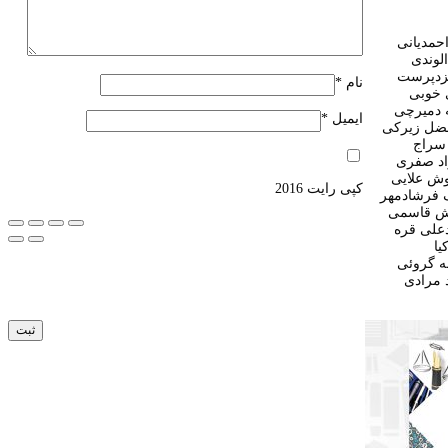
احمدیانی
لوندی
ایزدپرست
نام
*
 خوبی
 دمیرچی
ایمیل
*
فضل زیرکی
سراج
اد صفری
ش علایی
کپی رایت 2016
 فرشادمهر
ش قاسمی
علی قره
یا
ه گروئی
 مرادی