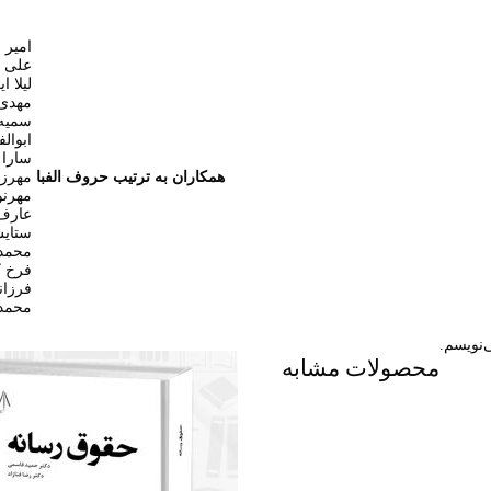
امیر 
علی ا
لیلا 
مهدی
سمیه
ابوال
سارا 
همکاران به ترتیب حروف الفبا
مهرز
مهرنو
عارف
ستای
محمد
فرخ ک
فرزان
محمد
‌نویسم.
محصولات مشابه