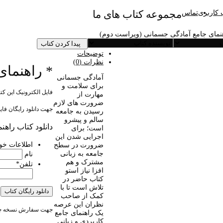
مجموعه کتاب های ما
کاربری
تماس
هنمای جامع آمادگی جسمانی (ویراست دوم)
پیدا کردن کتاب
توضیحات
نظرات (0)
* راهنمای
آمادگی جسمانی
برای سلامت و
فایل الکترونیک این ک
مهارت از
ضرورت های لازم
جهت دانلود رایگان فای
رسیدن به جامعه
سالم و پیشرو
دانلود کتاب راه
است؛ برای
اجرایی شدن این
اطلاعات خود 
ضرورت در سطح
جامعه به زبانی
نام
مشترک و هم
تلفن
*
افزا نیاز استو
کتاب حاضر در
تلاش است تا با
کمک از صاحب
نظران این عرصه
جهت سفارش نسخه چاپ
یک راهنمای جامع
کاربردی و زبانی