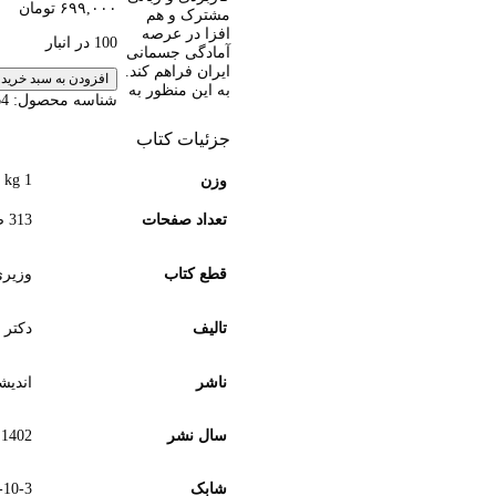
۶۹۹,۰۰۰
تومان
مشترک و هم
افزا در عرصه
100 در انبار
آمادگی جسمانی
ایران فراهم کند.
افزودن به سبد خرید
به این منظور به
شناسه محصول:
-3-1
جزئیات کتاب
1 kg
وزن
تعداد صفحات
313 صفحه
قطع کتاب
وزیر
تالیف
دکتر 
ناشر
اندیش
سال نشر
1402
شابک
-10-3