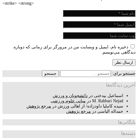
<strike> <strong>
ذخیره نام، ایمیل و وبسایت من در مرورگر برای زمانی که دوباره
دیدگاهی می‌نویسم.
جستجو برای:
آخرین دیدگاه‌ها
اسماعیل بیدختی
در
دانشجویان و ورزش
M. Rahbari Nejad
در
مبانی علوم ورزشی
سیده کاملیا داودزاده/ از اهالی ورزش
در
مرجع پژوهش
حمداله الیاسی
در
مرجع پژوهش
بایگانی‌ها
دسته‌ها