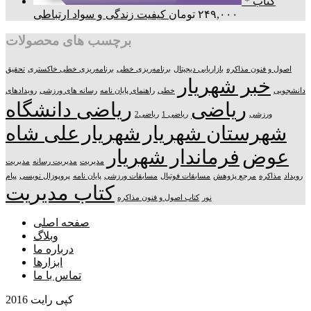
* کتاب
۲۴۹,۰۰۰
تومان
کیفیت زندگی و سواد ارتباطی
برچسب های محصولات
اصول و فنون مذاکره
بازاریابی دیجیتال
برنامه‌ریزی خطی
برنامه‌ریزی خطی خاکستری
تحقیق
خبر شهریار
دانشجویی
خطی
راهنمای پایان نامه
رسانه های ورزشی
رویدادهای
ریاضی
ریاضی دانشگاه
ورزشی
ریاضی 1
ریاضی2
شهرستان شهریار
شهریار
علی شاه
عوض
فرماندار شهریار
مدیریت
مدیریت رسانه
مدیریت
رویداد
مذاکره
مرجع پژوهش
مسابقات فوتبال
مسابقات ورزشی
پایان نامه
پروپوزال نویسی
پیام
کتاب مدیریت
نور
کتاب اصول و فنون مذاکره
صفحه اصلی
وبلاگ
درباره ما
ابزارها
تماس با ما
کپی رایت 2016