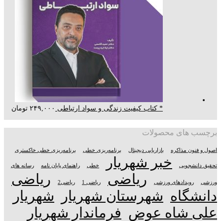
* کتاب کیفیت زندگی و سواد ارتباطی
۲۴۹,۰۰۰
تومان
برچسب های محصولات
اصول و فنون مذاکره
بازاریابی دیجیتال
برنامه‌ریزی خطی
برنامه‌ریزی خطی خاکستری
خبر شهریار
تحقیق دانشجویی
خطی
راهنمای پایان نامه
رسانه های
ریاضی
ریاضی
ورزشی
رویدادهای ورزشی
ریاضی 1
ریاضی2
دانشگاه
شهرستان شهریار
شهریار
علی شاه عوض
فرماندار شهریار